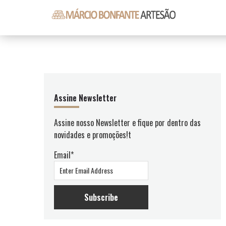
Skip
Skip
Skip
Skip
to
to
to
to
primary
content
primary
footer
Márcio
Márcio
navigation
sidebar
Bonfante
Bonfante
Artesão
Artesão
Primary
Sidebar
Assine Newsletter
Assine nosso Newsletter e fique por dentro das
novidades e promoções!t
Email*