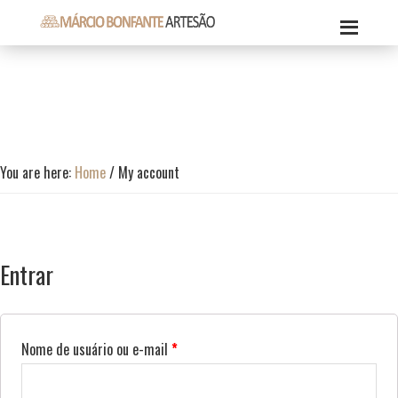
Skip
Skip
Skip
to
to
to
Márcio
primary
content
footer
Márcio
Bonfante
navigation
Bonfante
Artesão
Artesão
You are here:
Home
/
My account
Entrar
Nome de usuário ou e-mail
*