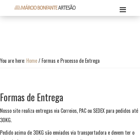
Skip
Skip
Skip
to
to
to
Márcio
primary
content
footer
Márcio
Bonfante
navigation
Bonfante
Artesão
Artesão
You are here:
Home
/
Formas e Processo de Entrega
Formas de Entrega
Nosso site realiza entregas via Correios, PAC ou SEDEX para pedidos até
30KG.
Pedido acima de 30KG são enviados via transportadora e devem ter o