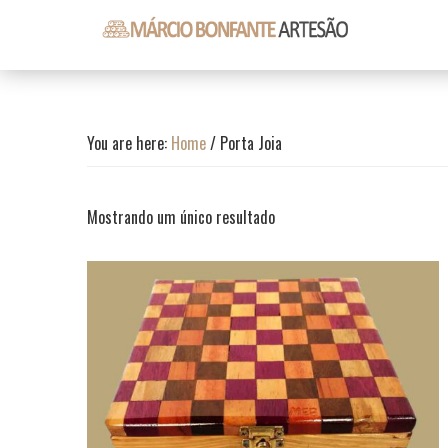
Skip
Skip
Skip
to
to
to
primary
content
footer
Márcio
Márcio
navigation
Bonfante
Bonfante
Artesão
Artesão
You are here:
Home
/
Porta Joia
Mostrando um único resultado