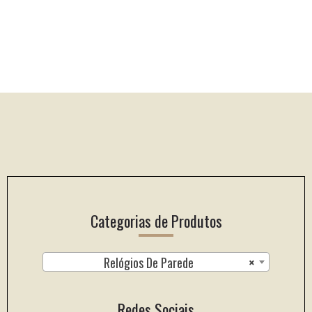
Footer
Categorias de Produtos
Relógios De Parede
×
Redes Sociais