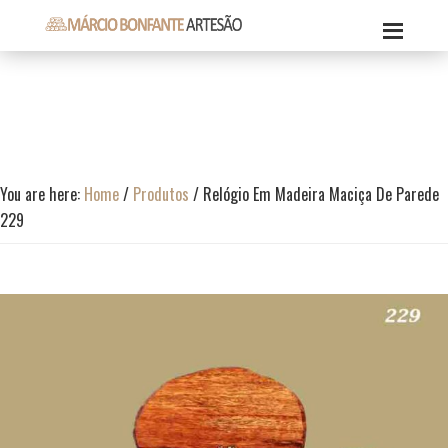
Skip
Skip
Skip
to
to
to
Márcio
primary
content
footer
Márcio
Bonfante
navigation
Bonfante
Artesão
Artesão
You are here:
Home
/
Produtos
/
Relógio Em Madeira Maciça De Parede
229