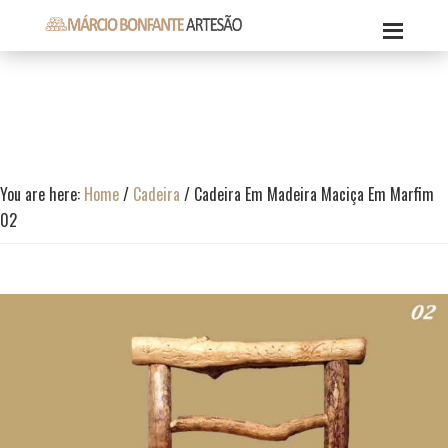
Skip
Skip
Skip
to
to
to
Márcio
primary
content
footer
Márcio
Bonfante
navigation
Bonfante
Artesão
Artesão
You are here:
Home
/
Cadeira
/
Cadeira Em Madeira Maciça Em Marfim
02