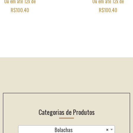
Ou em até 12x de
Ou em até 12x de
R$
100.40
R$
100.40
Footer
Categorias de Produtos
Bolachas
×