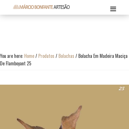
Skip
Skip
Skip
to
to
to
Márcio
primary
content
footer
Márcio
Bonfante
navigation
Bonfante
Artesão
Artesão
You are here:
Home
/
Produtos
/
Bolachas
/
Bolacha Em Madeira Maciça
De Flamboyant 25